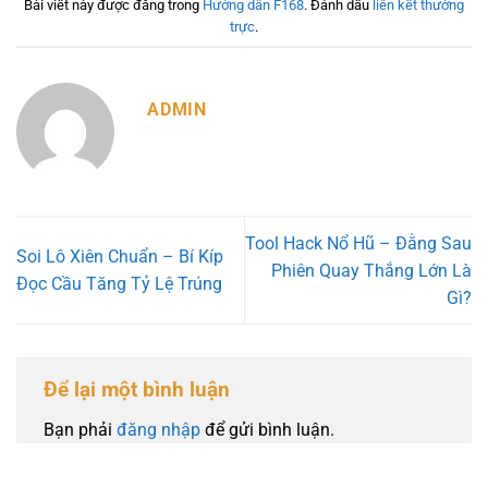
Bài viết này được đăng trong
Hướng dẫn F168
. Đánh dấu
liên kết thường
trực
.
ADMIN
Tool Hack Nổ Hũ – Đằng Sau
Soi Lô Xiên Chuẩn – Bí Kíp
Phiên Quay Thắng Lớn Là
Đọc Cầu Tăng Tỷ Lệ Trúng
Gì?
Để lại một bình luận
Bạn phải
đăng nhập
để gửi bình luận.