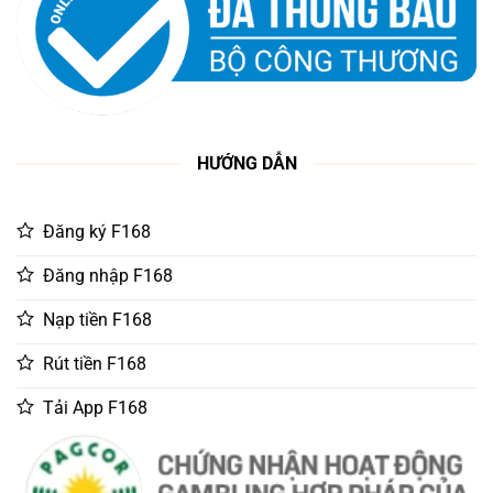
HƯỚNG DẪN
Đăng ký F168
Đăng nhập F168
Nạp tiền F168
Rút tiền F168
Tải App F168