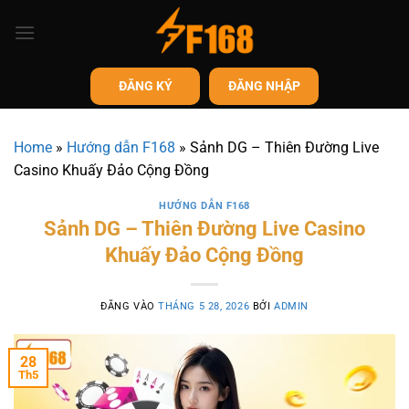
Bỏ
qua
nội
dung
ĐĂNG KÝ
ĐĂNG NHẬP
Home
»
Hướng dẫn F168
»
Sảnh DG – Thiên Đường Live
Casino Khuấy Đảo Cộng Đồng
HƯỚNG DẪN F168
Sảnh DG – Thiên Đường Live Casino
Khuấy Đảo Cộng Đồng
ĐĂNG VÀO
THÁNG 5 28, 2026
BỞI
ADMIN
28
Th5