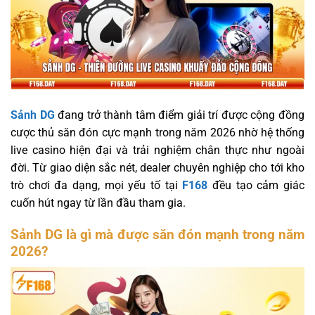
Sảnh DG
đang trở thành tâm điểm giải trí được cộng đồng
cược thủ săn đón cực mạnh trong năm 2026 nhờ hệ thống
live casino hiện đại và trải nghiệm chân thực như ngoài
đời. Từ giao diện sắc nét, dealer chuyên nghiệp cho tới kho
trò chơi đa dạng, mọi yếu tố tại
F168
đều tạo cảm giác
cuốn hút ngay từ lần đầu tham gia.
Sảnh DG là gì mà được săn đón mạnh trong năm
2026?