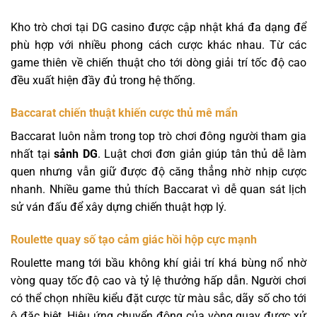
Kho trò chơi tại DG casino được cập nhật khá đa dạng để
phù hợp với nhiều phong cách cược khác nhau. Từ các
game thiên về chiến thuật cho tới dòng giải trí tốc độ cao
đều xuất hiện đầy đủ trong hệ thống.
Baccarat chiến thuật khiến cược thủ mê mẩn
Baccarat luôn nằm trong top trò chơi đông người tham gia
nhất tại
sảnh DG
. Luật chơi đơn giản giúp tân thủ dễ làm
quen nhưng vẫn giữ được độ căng thẳng nhờ nhịp cược
nhanh. Nhiều game thủ thích Baccarat vì dễ quan sát lịch
sử ván đấu để xây dựng chiến thuật hợp lý.
Roulette quay số tạo cảm giác hồi hộp cực mạnh
Roulette mang tới bầu không khí giải trí khá bùng nổ nhờ
vòng quay tốc độ cao và tỷ lệ thưởng hấp dẫn. Người chơi
có thể chọn nhiều kiểu đặt cược từ màu sắc, dãy số cho tới
ô đặc biệt. Hiệu ứng chuyển động của vòng quay được xử