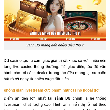
Sảnh DG mang đến nhiều điều thú vị
DG casino tạo ra cảm giác giải trí rất khác so với nhiều nền
tảng live casino thông thường. Từ giao diện, tốc độ vận
hành cho tới cách dealer tương tác đều mang lại sự cuốn
hút rõ rệt ngay từ phiên cược đầu tiên.
Không gian livestream cực phẩm như casino ngoài đời
Điểm ăn tiền lớn nhất tại
sảnh DG
chính là hệ thống
livestream chất lượng cao. Hình ảnh hiển thị rõ nét theo