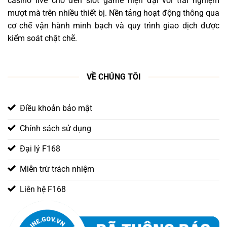
casino live cho đến slot game hiện đại với trải nghiệm
mượt mà trên nhiều thiết bị. Nền tảng hoạt động thông qua
cơ chế vận hành minh bạch và quy trình giao dịch được
kiểm soát chặt chẽ.
VỀ CHÚNG TÔI
Điều khoản bảo mật
Chính sách sử dụng
Đại lý F168
Miễn trừ trách nhiệm
Liên hệ F168