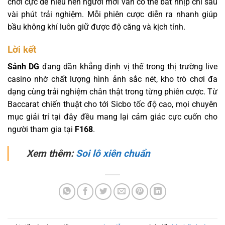
chơi cực dễ hiểu nên người mới vẫn có thể bắt nhịp chỉ sau
vài phút trải nghiệm. Mỗi phiên cược diễn ra nhanh giúp
bầu không khí luôn giữ được độ căng và kịch tính.
Lời kết
Sảnh DG
đang dần khẳng định vị thế trong thị trường live
casino nhờ chất lượng hình ảnh sắc nét, kho trò chơi đa
dạng cùng trải nghiệm chân thật trong từng phiên cược. Từ
Baccarat chiến thuật cho tới Sicbo tốc độ cao, mọi chuyên
mục giải trí tại đây đều mang lại cảm giác cực cuốn cho
người tham gia tại
F168
.
Xem thêm:
Soi lô xiên chuẩn