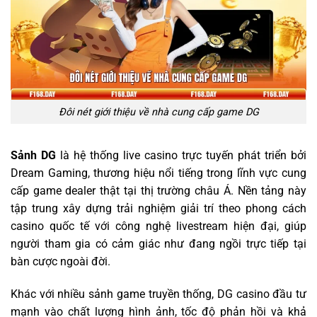
Đôi nét giới thiệu về nhà cung cấp game DG
Sảnh DG
là hệ thống live casino trực tuyến phát triển bởi
Dream Gaming, thương hiệu nổi tiếng trong lĩnh vực cung
cấp game dealer thật tại thị trường châu Á. Nền tảng này
tập trung xây dựng trải nghiệm giải trí theo phong cách
casino quốc tế với công nghệ livestream hiện đại, giúp
người tham gia có cảm giác như đang ngồi trực tiếp tại
bàn cược ngoài đời.
Khác với nhiều sảnh game truyền thống, DG casino đầu tư
mạnh vào chất lượng hình ảnh, tốc độ phản hồi và khả