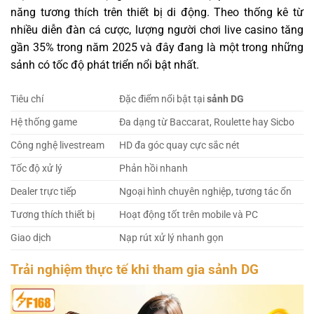
năng tương thích trên thiết bị di động. Theo thống kê từ
nhiều diễn đàn cá cược, lượng người chơi live casino tăng
gần 35% trong năm 2025 và đây đang là một trong những
sảnh có tốc độ phát triển nổi bật nhất.
Tiêu chí
Đặc điểm nổi bật tại
sảnh DG
Hệ thống game
Đa dạng từ Baccarat, Roulette hay Sicbo
Công nghệ livestream
HD đa góc quay cực sắc nét
Tốc độ xử lý
Phản hồi nhanh
Dealer trực tiếp
Ngoại hình chuyên nghiệp, tương tác ổn
Tương thích thiết bị
Hoạt động tốt trên mobile và PC
Giao dịch
Nạp rút xử lý nhanh gọn
Trải nghiệm thực tế khi tham gia sảnh DG