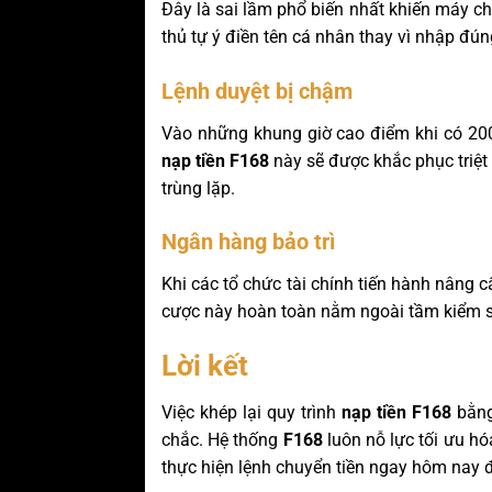
Đây là sai lầm phổ biến nhất khiến máy c
thủ tự ý điền tên cá nhân thay vì nhập đú
Lệnh duyệt bị chậm
Vào những khung giờ cao điểm khi có 2000
nạp tiền F168
này sẽ được khắc phục triệt 
trùng lặp.
Ngân hàng bảo trì
Khi các tổ chức tài chính tiến hành nâng c
cược này hoàn toàn nằm ngoài tầm kiểm so
Lời kết
Việc khép lại quy trình
nạp tiền F168
bằng
chắc. Hệ thống
F168
luôn nỗ lực tối ưu h
thực hiện lệnh chuyển tiền ngay hôm nay 