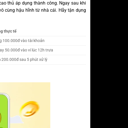
 cao thủ áp dụng thành công. Ngay sau khi
vô cùng hậu hĩnh từ nhà cái. Hãy tận dụng
g thực tế
g 100.000đ vào tài khoản
ay 50.000đ vào ví lúc 12h trưa
200.000đ sau 5 phút xử lý