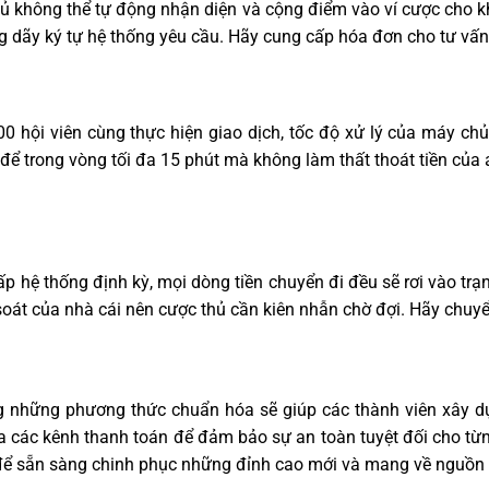
hủ không thể tự động nhận diện và cộng điểm vào ví cược cho kh
ng dãy ký tự hệ thống yêu cầu. Hãy cung cấp hóa đơn cho tư vấ
 hội viên cùng thực hiện giao dịch, tốc độ xử lý của máy chủ 
để trong vòng tối đa 15 phút mà không làm thất thoát tiền của 
ấp hệ thống định kỳ, mọi dòng tiền chuyển đi đều sẽ rơi vào trạ
át của nhà cái nên cược thủ cần kiên nhẫn chờ đợi. Hãy chuyển
 những phương thức chuẩn hóa sẽ giúp các thành viên xây d
óa các kênh thanh toán để đảm bảo sự an toàn tuyệt đối cho t
để sẵn sàng chinh phục những đỉnh cao mới và mang về nguồn l