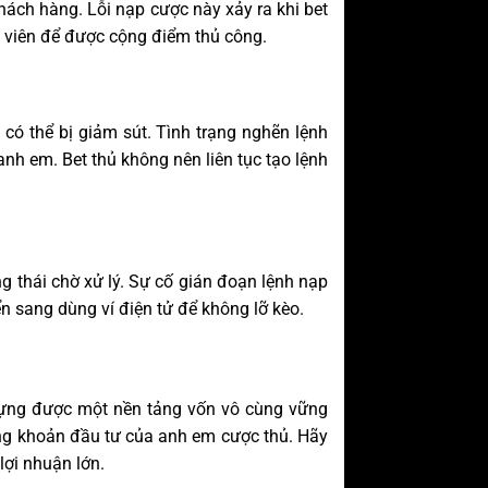
ách hàng. Lỗi nạp cược này xảy ra khi bet
n viên để được cộng điểm thủ công.
có thể bị giảm sút. Tình trạng nghẽn lệnh
anh em. Bet thủ không nên liên tục tạo lệnh
ng thái chờ xử lý. Sự cố gián đoạn lệnh nạp
 sang dùng ví điện tử để không lỡ kèo.
ựng được một nền tảng vốn vô cùng vững
ừng khoản đầu tư của anh em cược thủ. Hãy
ợi nhuận lớn.