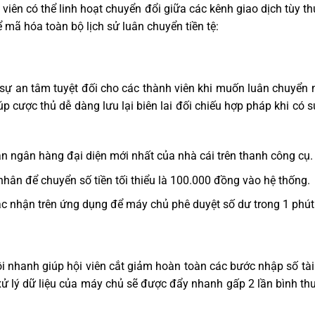
i viên có thể linh hoạt chuyển đổi giữa các kênh giao dịch tùy 
mã hóa toàn bộ lịch sử luân chuyển tiền tệ:
 sự an tâm tuyệt đối cho các thành viên khi muốn luân chuyển 
 cược thủ dễ dàng lưu lại biên lai đối chiếu hợp pháp khi có 
oản ngân hàng đại diện mới nhất của nhà cái trên thanh công cụ.
ân để chuyển số tiền tối thiểu là 100.000 đồng vào hệ thống.
ác nhận trên ứng dụng để máy chủ phê duyệt số dư trong 1 phút
nhanh giúp hội viên cắt giảm hoàn toàn các bước nhập số tài k
ử lý dữ liệu của máy chủ sẽ được đẩy nhanh gấp 2 lần bình t