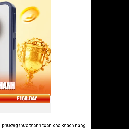
hóa phương thức thanh toán cho khách hàng.