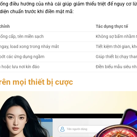
hống điều hướng của nhà cái giúp giảm thiểu triệt để nguy cơ 
 diện chuẩn trước khi điền mật mã:
chỉnh
Tác dụng thực tế
hống cấp, tên miền sạch
Không sợ bấm nhầm t
 ngay, load xong trong nháy mắt
Tiết kiệm thời gian, k
 bớt các ứng dụng ngầm
Giúp thiết bị chạy th
 hoặc lưu nơi kín đáo
Điền biểu mẫu siêu nh
rên mọi thiết bị cược