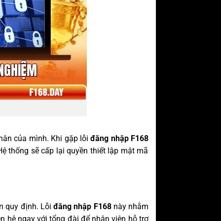
nhân của mình. Khi gặp lỗi
đăng nhập F168
ệ thống sẽ cấp lại quyền thiết lập mật mã
ần quy định. Lỗi
đăng nhập F168
này nhằm
n hệ ngay với tổng đài để nhân viên hỗ trợ