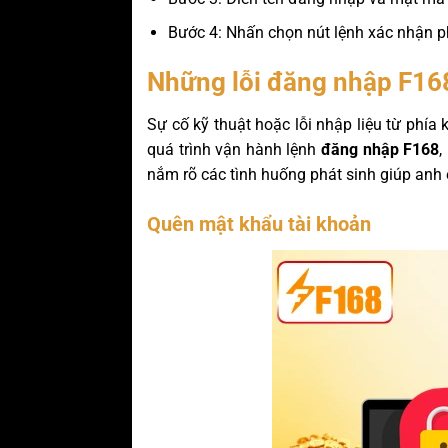
Bước 4: Nhấn chọn nút lệnh xác nhận ph
Những lỗi đăng nhập F168
Sự cố kỹ thuật hoặc lỗi nhập liệu từ phí
quá trình vận hành lệnh
đăng nhập F168
,
nắm rõ các tình huống phát sinh giúp anh
Quên mật khẩu tài khoản