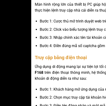
Màn hình rộng lớn của thiết bị PC giúp h
thực hiện lệnh truy cập nhà cái diễn ra th
Bước 1: Cược thủ mở trình duyệt web tr
Bước 2: Click vào biểu tượng lệnh truy 
Bước 3: Nhập chính xác tên tài khoản c
Bước 4: Điền đúng mã số captcha gồm 4 
Truy cập bằng điện thoại
Ứng dụng di động mang lại sự tiện lợi tối
F168
trên điện thoại thông minh, hệ thốn
khoản di động diễn ra như sau:
Bước 1: Khách hàng mở ứng dụng của nh
Bước 2: Chọn mục truy cập tài khoản hi
Bước 3: Điền tên đăng nhập và mật mã b