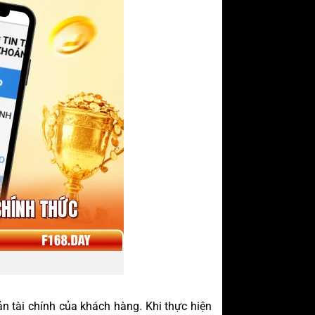
ản tài chính của khách hàng. Khi thực hiện