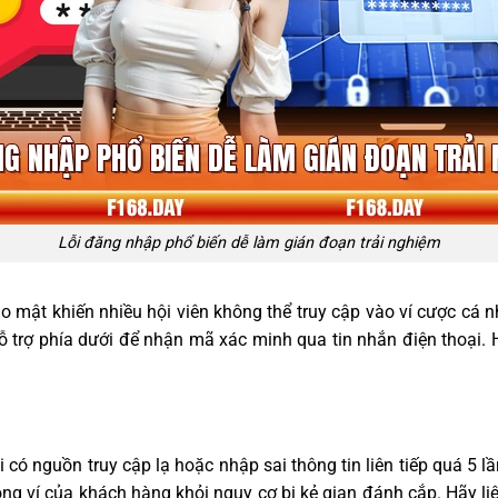
Lỗi đăng nhập phổ biến dễ làm gián đoạn trải nghiệm
bảo mật khiến nhiều hội viên không thể truy cập vào ví cược cá 
 trợ phía dưới để nhận mã xác minh qua tin nhắn điện thoại. H
có nguồn truy cập lạ hoặc nhập sai thông tin liên tiếp quá 5 l
ng ví của khách hàng khỏi nguy cơ bị kẻ gian đánh cắp. Hãy liê