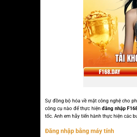
Sự đồng bộ hóa về mặt công nghệ cho ph
công cụ nào để thực hiện
đăng nhập F16
tốc. Anh em hãy tiến hành thực hiện các b
Đăng nhập bằng máy tính