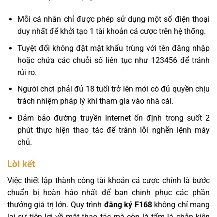
Mỗi cá nhân chỉ được phép sử dụng một số điện thoại
duy nhất để khởi tạo 1 tài khoản cá cược trên hệ thống.
Tuyệt đối không đặt mật khẩu trùng với tên đăng nhập
hoặc chứa các chuỗi số liên tục như 123456 để tránh
rủi ro.
Người chơi phải đủ 18 tuổi trở lên mới có đủ quyền chịu
trách nhiệm pháp lý khi tham gia vào nhà cái.
Đảm bảo đường truyền internet ổn định trong suốt 2
phút thực hiện thao tác để tránh lỗi nghẽn lệnh máy
chủ.
Lời kết
Việc thiết lập thành công tài khoản cá cược chính là bước
chuẩn bị hoàn hảo nhất để bạn chinh phục các phần
thưởng giá trị lớn. Quy trình
đăng ký F168
không chỉ mang
lại sự tiện lợi về mặt thao tác mà còn là tấm lá chắn kiên