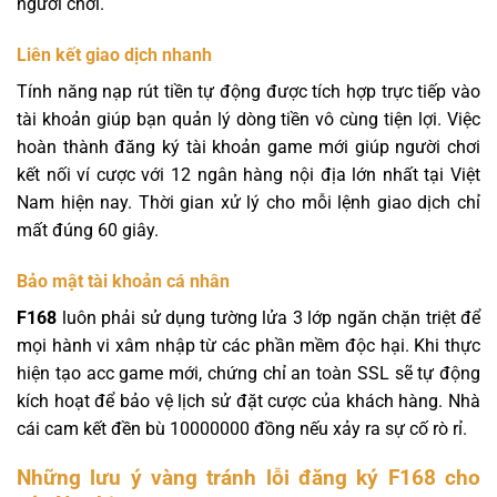
người chơi.
Liên kết giao dịch nhanh
Tính năng nạp rút tiền tự động được tích hợp trực tiếp vào
tài khoản giúp bạn quản lý dòng tiền vô cùng tiện lợi. Việc
hoàn thành đăng ký tài khoản game mới giúp người chơi
kết nối ví cược với 12 ngân hàng nội địa lớn nhất tại Việt
Nam hiện nay. Thời gian xử lý cho mỗi lệnh giao dịch chỉ
mất đúng 60 giây.
Bảo mật tài khoản cá nhân
F168
luôn phải sử dụng tường lửa 3 lớp ngăn chặn triệt để
mọi hành vi xâm nhập từ các phần mềm độc hại. Khi thực
hiện tạo acc game mới, chứng chỉ an toàn SSL sẽ tự động
kích hoạt để bảo vệ lịch sử đặt cược của khách hàng. Nhà
cái cam kết đền bù 10000000 đồng nếu xảy ra sự cố rò rỉ.
Những lưu ý vàng tránh lỗi đăng ký F168 cho