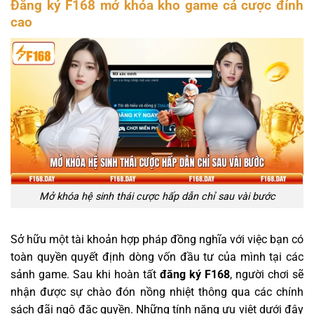
Đăng ký F168 mở khóa kho game cá cược đỉnh
cao
Mở khóa hệ sinh thái cược hấp dẫn chỉ sau vài bước
Sở hữu một tài khoản hợp pháp đồng nghĩa với việc bạn có
toàn quyền quyết định dòng vốn đầu tư của mình tại các
sảnh game. Sau khi hoàn tất
đăng ký F168
, người chơi sẽ
nhận được sự chào đón nồng nhiệt thông qua các chính
sách đãi ngộ đặc quyền. Những tính năng ưu việt dưới đây