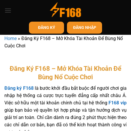
Bỏ
qua
nội
dung
ĐĂNG KÝ
ĐĂNG NHẬP
Home
»
Đăng Ký F168 – Mở Khóa Tài Khoản Để Bùng Nổ
Cuộc Chơi
Đăng Ký F168 – Mở Khóa Tài Khoản Để
Bùng Nổ Cuộc Chơi
Đăng ký F168
là bước khởi đầu bắt buộc để người chơi gia
nhập hệ thống cá cược trực tuyến đẳng cấp nhất châu Á.
Việc sở hữu một tài khoản chính chủ tại hệ thống
F168
vip
giúp bạn bảo vệ quyền lợi hợp pháp và tận hưởng dịch vụ
giải trí an toàn. Chỉ cần dành ra đúng 2 phút thực hiện theo
các chỉ dẫn cơ bản, bạn đã có thể kích hoạt thành công ví