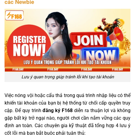
các Newbie
Lưu ý quan trọng giúp tránh lỗi khi tạo tài khoản
Việc nóng vội hoặc cẩu thả trong quá trình nhập liệu có thể
khiến tài khoản của bạn bị hệ thống từ chối cấp quyền truy
cập. Để quy trình
đăng ký F168
diễn ra thuận lợi và không
gặp bất kỳ trở ngại nào, người chơi cần nắm vững các quy
định an toàn. Các chuyên gia kỹ thuật đã tổng hợp 4 lưu ý
cốt lõi mà bạn bắt buộc phải tuân thủ: