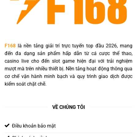
F168
là nền tảng giải trí trực tuyến top đầu 2026, mang
đến đa dạng sản phẩm hấp dẫn từ cá cược thể thao,
casino live cho đến slot game hiện đại với trải nghiệm
mượt mà trên nhiều thiết bị. Nền tảng hoạt động thông qua
cơ chế vận hành minh bạch và quy trình giao dịch được
kiểm soát chặt chẽ.
VỀ CHÚNG TÔI
Điều khoản bảo mật