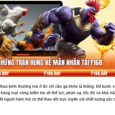
hao bình thường mà ở đó chỉ cần gà khỏe là thắng. Để bước 
 hàng loạt vòng kiểm tra về thể lực, phản xạ, tốc độ và khả n
ể người hâm mộ có thể theo dõi trực tuyến với chất lượng sắc 