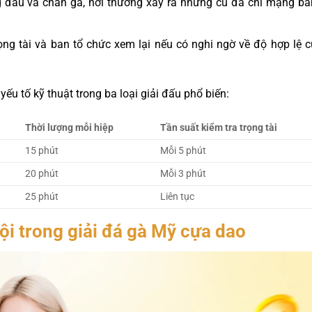
 đầu và chân gà, nơi thường xảy ra những cú đá chí mạng b
ọng tài và ban tổ chức xem lại nếu có nghi ngờ về độ hợp lệ 
ếu tố kỹ thuật trong ba loại giải đấu phổ biến:
Thời lượng mỗi hiệp
Tần suất kiểm tra trọng tài
15 phút
Mỗi 5 phút
20 phút
Mỗi 3 phút
25 phút
Liên tục
ội trong giải đá gà Mỹ cựa dao