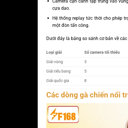
Camera cận cảnh tập trung vào vùng
cựa dao.
Hệ thống replay tức thời cho phép tr
một đòn tấn công.
Dưới đây là bảng so sánh cơ bản về các y
Loại giải
Số camera tối thiểu
Giải vùng
3
Giải tiểu bang
5
Giải quốc gia
8
Các dòng gà chiến nổi tr