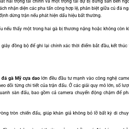
ất hai trọng tài chính và một trọng tài dự bị đứng sẵn bên ng
ách nhận diện các pha tấn công hợp lệ, phân biệt giữa cú đá n
định dừng trận nếu phát hiện dấu hiệu bất thường.
ấu nếu thấy một trong hai gà bị thương nặng hoặc không còn 
iây đồng bộ để ghi lại chính xác thời điểm bắt đầu, kết thúc
g
đá gà Mỹ cựa dao
lớn đều đầu tư mạnh vào công nghệ came
o dõi từng chi tiết của trận đấu. Ở các giải quy mô lớn, số lư
 quanh sàn đấu, bao gồm cả camera chuyển động chậm để ph
òng tròn chiến đấu, giúp khán giả không bỏ lỡ bất kỳ di chu