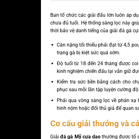
Ban tổ chức các giải đấu lớn luôn áp dụ
chưa đủ tuổi. Hệ thống sàng lọc này gi
thời bảo vệ danh tiếng của giải đá gà cự
Cân nặng tối thiểu phải đạt từ 4,5 po
trạng gà bị kiệt sức quá sớm.
Độ tuổi từ 18 đến 24 tháng được coi
kinh nghiệm chiến đấu lại vẫn giữ đư
Kiểm tra sức bền bằng cách cho ch
phục sau mỗi lần tập luyện cường độ
Phải qua vòng sàng lọc về phản xạ 
hình nộm hoặc đối thủ giả để quan sá
Cơ cấu giải thưởng và c
Giải
đá gà Mỹ cựa dao
thường được tổ ch