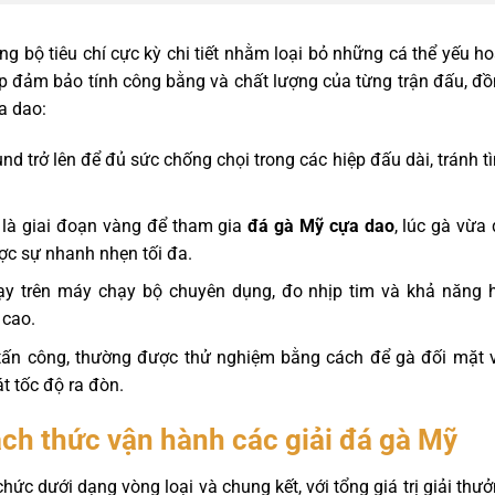
ng bộ tiêu chí cực kỳ chi tiết nhằm loại bỏ những cá thể yếu h
úp đảm bảo tính công bằng và chất lượng của từng trận đấu, đ
a dao:
und trở lên để đủ sức chống chọi trong các hiệp đấu dài, tránh t
 là giai đoạn vàng để tham gia
đá gà Mỹ cựa dao
, lúc gà vừa
ợc sự nhanh nhẹn tối đa.
ạy trên máy chạy bộ chuyên dụng, đo nhịp tim và khả năng 
 cao.
tấn công, thường được thử nghiệm bằng cách để gà đối mặt 
t tốc độ ra đòn.
ách thức vận hành các giải đá gà Mỹ
ức dưới dạng vòng loại và chung kết, với tổng giá trị giải thư