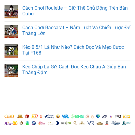
Không
có
Cách Chơi Roulette – Giữ Thế Chủ Động Trên Bàn
bình
29
luận
Cược
Th5
ở
Cách
Không
Chơi
có
Cách Chơi Baccarat – Nắm Luật Và Chiến Lược Để
Blackjack
bình
29
Toàn
luận
Thắng Lớn
Th5
Tập
ở
Chỉ
Cách
Không
Trong
Chơi
có
Kèo 0.5/1 Là Như Nào? Cách Đọc Và Mẹo Cược
3
Roulette
bình
29
Phút
–
luận
Tại F168
Th5
Tại
Giữ
ở
F168
Thế
Cách
Không
Chủ
Chơi
có
Kèo Chấp Là Gì? Cách Đọc Kèo Châu Á Giúp Bạn
Động
Baccarat
bình
29
Trên
–
luận
Thắng Đậm
Th5
Bàn
Nắm
ở
Cược
Luật
Kèo
Không
Và
0.5/1
có
Chiến
Là
bình
Lược
Như
luận
Để
Nào?
ở
Thắng
Cách
Kèo
Lớn
Đọc
Chấp
Và
Là
Mẹo
Gì?
Cược
Cách
Tại
Đọc
F168
Kèo
Châu
Á
Giúp