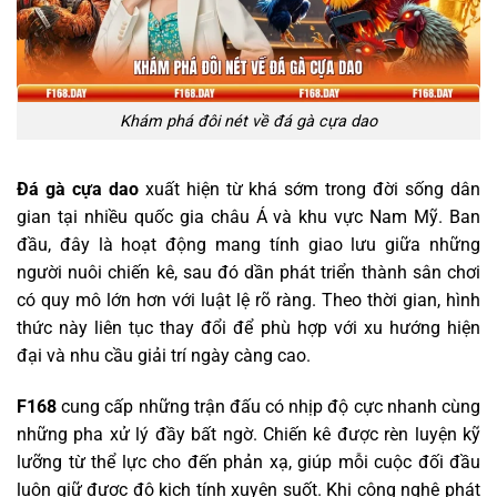
Khám phá đôi nét về đá gà cựa dao
Đá gà cựa dao
xuất hiện từ khá sớm trong đời sống dân
gian tại nhiều quốc gia châu Á và khu vực Nam Mỹ. Ban
đầu, đây là hoạt động mang tính giao lưu giữa những
người nuôi chiến kê, sau đó dần phát triển thành sân chơi
có quy mô lớn hơn với luật lệ rõ ràng. Theo thời gian, hình
thức này liên tục thay đổi để phù hợp với xu hướng hiện
đại và nhu cầu giải trí ngày càng cao.
F168
cung cấp những trận đấu có nhịp độ cực nhanh cùng
những pha xử lý đầy bất ngờ. Chiến kê được rèn luyện kỹ
lưỡng từ thể lực cho đến phản xạ, giúp mỗi cuộc đối đầu
luôn giữ được độ kịch tính xuyên suốt. Khi công nghệ phát